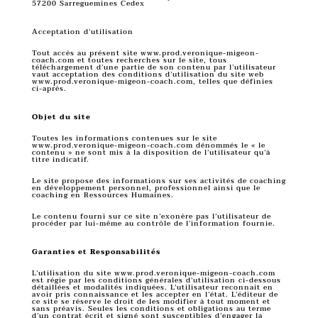
57200 Sarreguemines Cedex
Acceptation d’utilisation
Tout accès au présent site www.prod.veronique-migeon-
coach.com et toutes recherches sur le site, tous
téléchargement d’une partie de son contenu par l’utilisateur
vaut acceptation des conditions d’utilisation du site web
www.prod.veronique-migeon-coach.com, telles que définies
ci-après.
Objet du site
Toutes les informations contenues sur le site
www.prod.veronique-migeon-coach.com dénommés le « le
contenu » ne sont mis à la disposition de l’utilisateur qu’à
titre indicatif.
Le site propose des informations sur ses activités de coaching
en développement personnel, professionnel ainsi que le
coaching en Ressources Humaines.
Le contenu fourni sur ce site n’exonère pas l’utilisateur de
procéder par lui-même au contrôle de l’information fournie.
Garanties et Responsabilités
L’utilisation du site www.prod.veronique-migeon-coach.com
est régie par les conditions générales d’utilisation ci-dessous
détaillées et modalités indiquées. L’utilisateur reconnait en
avoir pris connaissance et les accepter en l’état. L’éditeur de
ce site se réserve le droit de les modifier à tout moment et
sans préavis. Seules les conditions et obligations au terme
d’un contrat écrit et signé sont susceptibles d’engager la