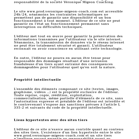
responsabilité de la société Véronique Migeon Coaching.
Le site www.prod.veronique-migeon-coach.com est accessible
24h/24, néanmoins les contraintes informatiques ne
permettent pas de garantir une disponibilité et un bon
fonctionnement à tout moment. L’éditeur de ce site ne peut
garantir en l’état un fonctionnement permanent sans
interruption ou difficultés techniques.
L’éditeur met tout en œuvre pour garantir la préservation des
informations transmises par l’utilisateur via le site internet.
Néanmoins, la transmission de données via le réseau internet
ne peut être totalement sécurisé et garanti. L’utilisateur
reconnait en avoir conscience en utilisant cette technologie.
En outre, l’éditeur ne pourra en aucun être tenue pour
responsable des dommages résultant d’une intrusion
frauduleuse d’un tiers ayant entrainé des conséquences
dommageables pour l’utilisateur quel qu’en soit la nature.
Propriété intellectuelle
L’ensemble des éléments composant ce site (textes, images,
graphisme, vidéos …) est la propriété exclusive de l’éditeur.
Toute reprise, copie, réédition, exploitation,
commercialisation, même partielle d’éléments de ce site, sans
l’autorisation expresse et préalable de l’éditeur est interdite et
le contrevenant s’expose aux sanctions prévues à l’article L
335-2 et suivants du code de la propriété intellectuelle.
Liens hypertextes avec des sites tiers
L’éditeur de ce site n’exerce aucun contrôle quant au contenu
des sites tiers. L’existence d’un lien hypertexte entre le site
www.prod.veronique-migeon-coach.com et un site tiers
n’implique aucune garantie ou responsabilité quant au