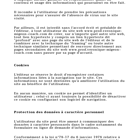
contenu et usage des informations qui pourraient en être fait.
Il incombe à l’utilisateur de prendre les précautions
nécessaires pour s’assurer de l’absence de virus sur le site
visité.
Par ailleurs, il est interdit sans l’accord écrit et préalable de
l’éditeur, à tout utilisateur du site web www.prod.veronique-
migeon-coach.com de créer, sur n’importe quel autre site web,
tout lien hypertexte y compris un lien hypertexte dit
“profond” avec une page du site web de l’éditeur et de le
combiner avec la technique du “framing” ou toute autre
technique similaire permettant de renvoyer directement aux
pages secondaires du site web www.prod.veronique-migeon-
coach.com sans passer par sa page d’accueil.
Cookies
L’éditeur se réserve le droit d’enregistrer certaines
informations liées à la navigation sur le site. Ces
informations ne sont destinées qu’à améliorer l’utilisation du
site au bénéfice de l’utilisateur.
En aucun manière, un cookie ne permet d’identifier un
utilisateur ; celui-ci ayant toujours la possibilité de désactiver
ce cookie en configurant son logiciel de navigation.
Protection des données à caractère personnel
L’utilisateur du site peut être amené à communiquer des
données à caractère personnels dans le cadre notamment du
formulaire en ligne de demande d’informations.
Conformément à la loi n°78-17 du 6 janvier 1978 relative à