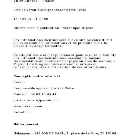
Villaz Annecy – France
Email : veroniquemigeoncoach@gmail.com
Tel : 06 07 14 39 88
Directeur de la publication : Véronique Migeon
Les informations mentionnées sur ce site ne constituent
qu’un ensemble d’informations et de produits mis à la
disposition des internautes.
Ce site est mis à jour régulièrement pour assurer la fiabilité
des informations mentionnées néanmoins, aucune
responsabilité ne pourra être engagée au nom de Véronique
Migeon Coaching pour des omissions, erreurs ou
conséquences liées à l’utilisation de ces informations.
Conception site internet
Paw-in
Responsable agence : Justine Robart
Contact :
06 63 43 45 44
justine.robart@paw-in.com
www.paw-in.com
linkedin
Hébergement
Hébergeur : 1&1 IONOS SARL, 7, place de la Gare, BP 70109,