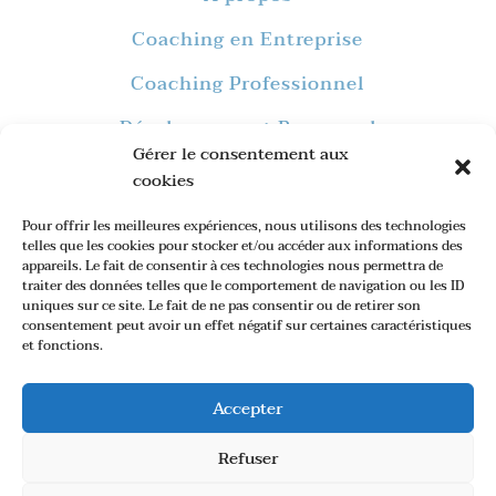
Coaching en Entreprise
Coaching Professionnel
Développement Personnel
Gérer le consentement aux
Formations
cookies
Blog
Pour offrir les meilleures expériences, nous utilisons des technologies
telles que les cookies pour stocker et/ou accéder aux informations des
Contact
appareils. Le fait de consentir à ces technologies nous permettra de
traiter des données telles que le comportement de navigation ou les ID
uniques sur ce site. Le fait de ne pas consentir ou de retirer son
consentement peut avoir un effet négatif sur certaines caractéristiques
et fonctions.
Site internet créé par
Paw-In
–
Mentions Légales
–
Conditions
Accepter
Générales de Vente
–
Code de
déontologie
Refuser